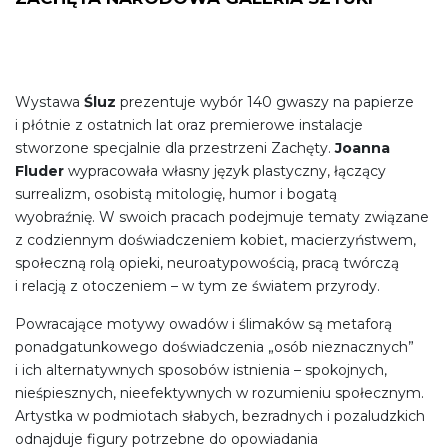
Wystawa
Śluz
prezentuje wybór 140 gwaszy na papierze
i płótnie z ostatnich lat oraz premierowe instalacje
stworzone specjalnie dla przestrzeni Zachęty.
Joanna
Fluder
wypracowała własny język plastyczny, łączący
surrealizm, osobistą mitologię, humor i bogatą
wyobraźnię. W swoich pracach podejmuje tematy związane
z codziennym doświadczeniem kobiet, macierzyństwem,
społeczną rolą opieki, neuroatypowością, pracą twórczą
i relacją z otoczeniem – w tym ze światem przyrody.
Powracające motywy owadów i ślimaków są metaforą
ponadgatunkowego doświadczenia „osób nieznacznych”
i ich alternatywnych sposobów istnienia – spokojnych,
nieśpiesznych, nieefektywnych w rozumieniu społecznym.
Artystka w podmiotach słabych, bezradnych i pozaludzkich
odnajduje figury potrzebne do opowiadania