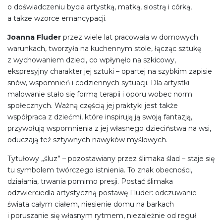
o doświadczeniu bycia artystką, matką, siostrą i córką,
a także wzorce emancypacji.
Joanna Fluder
przez wiele lat pracowała w domowych
warunkach, tworzyła na kuchennym stole, łącząc sztukę
z wychowaniem dzieci, co wpłynęło na szkicowy,
ekspresyjny charakter jej sztuki – opartej na szybkim zapisie
snów, wspomnień i codziennych sytuacji. Dla artystki
malowanie stało się formą terapii i oporu wobec norm
społecznych. Ważną częścią jej praktyki jest także
współpraca z dziećmi, które inspirują ją swoją fantazją,
przywołują wspomnienia z jej własnego dzieciństwa na wsi,
oduczają też sztywnych nawyków myślowych.
Tytułowy „śluz” – pozostawiany przez ślimaka ślad – staje się
tu symbolem twórczego istnienia. To znak obecności,
działania, trwania pomimo presji. Postać ślimaka
odzwierciedla artystyczną postawę Fluder: odczuwanie
świata całym ciałem, niesienie domu na barkach
i poruszanie się własnym rytmem, niezależnie od reguł