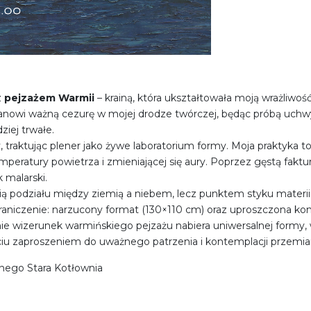
z
pejzażem Warmii
– krainą, która ukształtowała moją wrażliwoś
anowi ważną cezurę w mojej drodze twórczej, będąc próbą uchwy
ziej trwałe.
, traktując plener jako żywe laboratorium formy. Moja praktyka t
eratury powietrza i zmieniającej się aury. Poprzez gęstą faktur
 malarski.
inią podziału między ziemią a niebem, lecz punktem styku materi
niczenie: narzucony format (130×110 cm) oraz uproszczona ko
linie wizerunek warmińskiego pejzażu nabiera uniwersalnej formy,
ęciu zaproszeniem do uważnego patrzenia i kontemplacji przemia
nego Stara Kotłownia