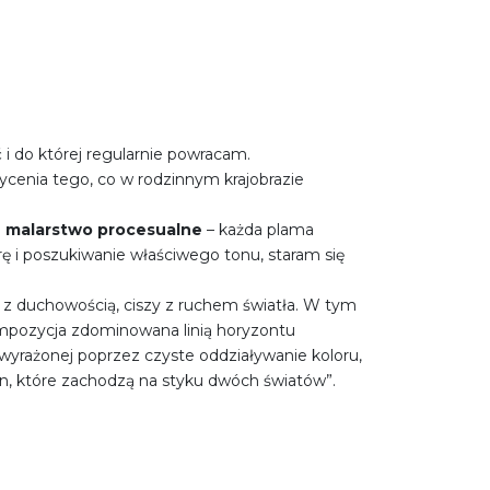
ć i do której regularnie powracam.
cenia tego, co w rodzinnym krajobrazie
o
malarstwo procesualne
– każda plama
ę i poszukiwanie właściwego tonu, staram się
i z duchowością, ciszy z ruchem światła. W tym
mpozycja zdominowana linią horyzontu
 wyrażonej poprzez czyste oddziaływanie koloru,
n, które zachodzą na styku dwóch światów”.