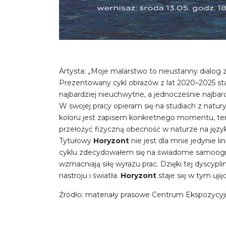
Artysta: „Moje malarstwo to nieustanny dialog 
Prezentowany cykl obrazów z lat 2020–2025 st
najbardziej nieuchwytne, a jednocześnie najbard
W swojej pracy opieram się na studiach z natury
koloru jest zapisem konkretnego momentu, temp
przełożyć fizyczną obecność w naturze na język
Tytułowy
Horyzont
nie jest dla mnie jedynie l
cyklu zdecydowałem się na świadome samoogra
wzmacniają siłę wyrazu prac. Dzięki tej dyscyp
nastroju i światła.
Horyzont
staje się w tym uj
Źródło: materiały prasowe Centrum Ekspozycyj