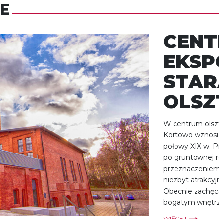
E
CEN
EKSP
STAR
OLSZ
W centrum olsz
Kortowo wznosi 
połowy XIX w. Pi
po gruntownej r
przeznaczeniem 
niezbyt atrakcy
Obecnie zachęca
bogatym wnętrz
WIĘCEJ