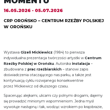
MOMENTU
16.05.2026 - 05.07.2026
CRP OROŃSKO – CENTRUM RZEŹBY POLSKIEJ
W OROŃSKU
Wystawa
Gizeli Mickiewicz
(1984) to pierwsza
indywidualna prezentacja twórczości artystki w
Centrum
Rzeźby Polskiej w Orońsku
. Autorska
instalacja
–
zbudowana z
prac rzeźbiarskich
– stanowi zapis
doświadczenia otaczającego nas parku, a także jest
kontynuacją cyklu rozwijanego konsekwentnie
przez Mickiewicz od dłuższego czasu.
Spacerując alejkami, ulicami czy polnymi drogami, dajemy
się prowadzić minionym wspomnieniom. Jedna myśl
wywołuje następną i tak, wodząc wzrokiem po krajobrazie,