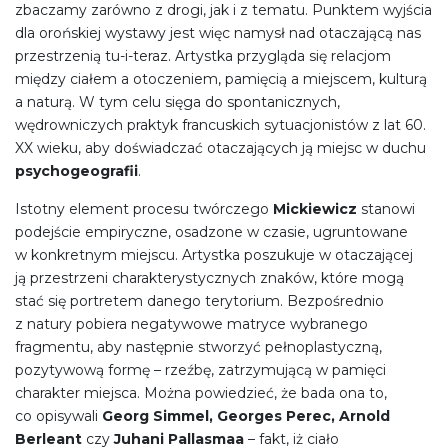
zbaczamy zarówno z drogi, jak i z tematu. Punktem wyjścia
dla orońskiej wystawy jest więc namysł nad otaczającą nas
przestrzenią tu-i-teraz. Artystka przygląda się relacjom
między ciałem a otoczeniem, pamięcią a miejscem, kulturą
a naturą. W tym celu sięga do spontanicznych,
wędrowniczych praktyk francuskich sytuacjonistów z lat 60.
XX wieku, aby doświadczać otaczających ją miejsc w duchu
psychogeografii
.
Istotny element procesu twórczego
Mickiewicz
stanowi
podejście empiryczne, osadzone w czasie, ugruntowane
w konkretnym miejscu. Artystka poszukuje w otaczającej
ją przestrzeni charakterystycznych znaków, które mogą
stać się portretem danego terytorium. Bezpośrednio
z natury pobiera negatywowe matryce wybranego
fragmentu, aby następnie stworzyć pełnoplastyczną,
pozytywową formę – rzeźbę, zatrzymującą w pamięci
charakter miejsca. Można powiedzieć, że bada ona to,
co opisywali
Georg Simmel, Georges Perec, Arnold
Berleant
czy
Juhani Pallasmaa
– fakt, iż ciało