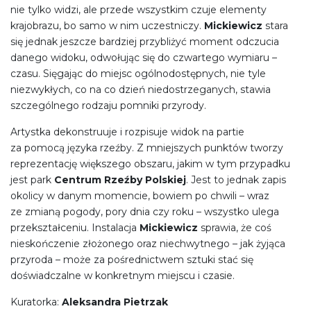
nie tylko widzi, ale przede wszystkim czuje elementy
krajobrazu, bo samo w nim uczestniczy.
Mickiewicz
stara
się jednak jeszcze bardziej przybliżyć moment odczucia
danego widoku, odwołując się do czwartego wymiaru –
czasu. Sięgając do miejsc ogólnodostępnych, nie tyle
niezwykłych, co na co dzień niedostrzeganych, stawia
szczególnego rodzaju pomniki przyrody.
Artystka dekonstruuje i rozpisuje widok na partie
za pomocą języka rzeźby. Z mniejszych punktów tworzy
reprezentację większego obszaru, jakim w tym przypadku
jest park
Centrum Rzeźby Polskiej
. Jest to jednak zapis
okolicy w danym momencie, bowiem po chwili – wraz
ze zmianą pogody, pory dnia czy roku – wszystko ulega
przekształceniu. Instalacja
Mickiewicz
sprawia, że coś
nieskończenie złożonego oraz niechwytnego – jak żyjąca
przyroda – może za pośrednictwem sztuki stać się
doświadczalne w konkretnym miejscu i czasie.
Kuratorka:
Aleksandra Pietrzak