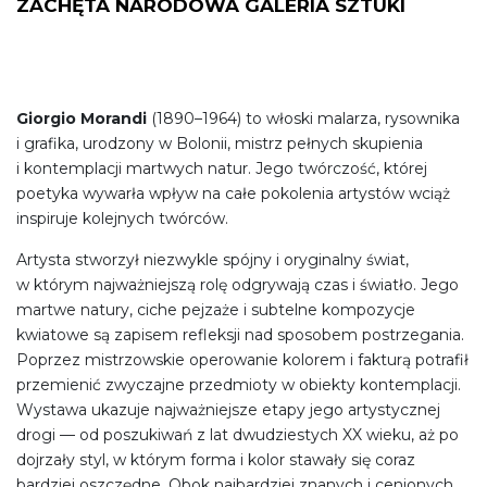
ZACHĘTA NARODOWA GALERIA SZTUKI
Giorgio Morandi
(1890–1964) to włoski malarza, rysownika
i grafika, urodzony w Bolonii, mistrz pełnych skupienia
i kontemplacji martwych natur. Jego twórczość, której
poetyka wywarła wpływ na całe pokolenia artystów wciąż
inspiruje kolejnych twórców.
Artysta stworzył niezwykle spójny i oryginalny świat,
w którym najważniejszą rolę odgrywają czas i światło. Jego
martwe natury, ciche pejzaże i subtelne kompozycje
kwiatowe są zapisem refleksji nad sposobem postrzegania.
Poprzez mistrzowskie operowanie kolorem i fakturą potrafił
przemienić zwyczajne przedmioty w obiekty kontemplacji.
Wystawa ukazuje najważniejsze etapy jego artystycznej
drogi — od poszukiwań z lat dwudziestych XX wieku, aż po
dojrzały styl, w którym forma i kolor stawały się coraz
bardziej oszczędne. Obok najbardziej znanych i cenionych