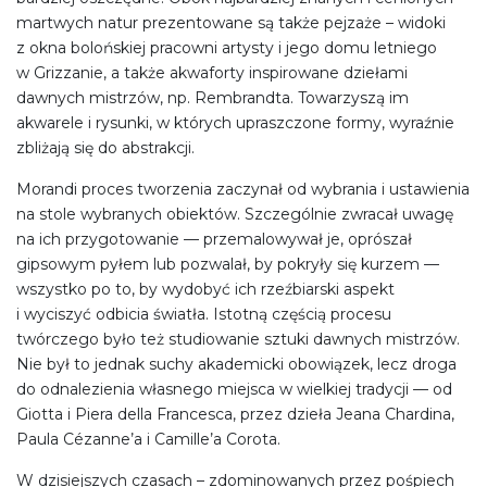
martwych natur prezentowane są także pejzaże – widoki
z okna bolońskiej pracowni artysty i jego domu letniego
w Grizzanie, a także akwaforty inspirowane dziełami
dawnych mistrzów, np. Rembrandta. Towarzyszą im
akwarele i rysunki, w których upraszczone formy, wyraźnie
zbliżają się do abstrakcji.
Morandi proces tworzenia zaczynał od wybrania i ustawienia
na stole wybranych obiektów. Szczególnie zwracał uwagę
na ich przygotowanie — przemalowywał je, oprószał
gipsowym pyłem lub pozwalał, by pokryły się kurzem —
wszystko po to, by wydobyć ich rzeźbiarski aspekt
i wyciszyć odbicia światła. Istotną częścią procesu
twórczego było też studiowanie sztuki dawnych mistrzów.
Nie był to jednak suchy akademicki obowiązek, lecz droga
do odnalezienia własnego miejsca w wielkiej tradycji — od
Giotta i Piera della Francesca, przez dzieła Jeana Chardina,
Paula Cézanne’a i Camille’a Corota.
W dzisiejszych czasach – zdominowanych przez pośpiech