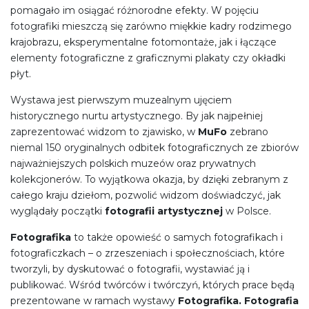
pomagało im osiągać różnorodne efekty. W pojęciu
fotografiki mieszczą się zarówno miękkie kadry rodzimego
krajobrazu, eksperymentalne fotomontaże, jak i łączące
elementy fotograficzne z graficznymi plakaty czy okładki
płyt.
Wystawa jest pierwszym muzealnym ujęciem
historycznego nurtu artystycznego. By jak najpełniej
zaprezentować widzom to zjawisko, w
MuFo
zebrano
niemal 150 oryginalnych odbitek fotograficznych ze zbiorów
najważniejszych polskich muzeów oraz prywatnych
kolekcjonerów. To wyjątkowa okazja, by dzięki zebranym z
całego kraju dziełom, pozwolić widzom doświadczyć, jak
wyglądały początki
fotografii artystycznej
w Polsce.
Fotografika
to także opowieść o samych fotografikach i
fotograficzkach – o zrzeszeniach i społecznościach, które
tworzyli, by dyskutować o fotografii, wystawiać ją i
publikować. Wśród twórców i twórczyń, których prace będą
prezentowane w ramach wystawy
Fotografika. Fotografia