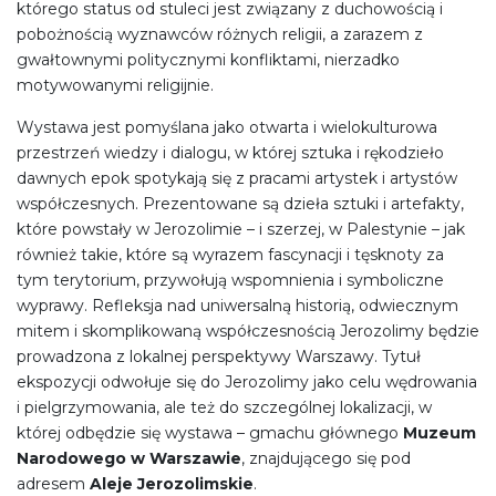
którego status od stuleci jest związany z duchowością i
pobożnością wyznawców różnych religii, a zarazem z
gwałtownymi politycznymi konfliktami, nierzadko
motywowanymi religijnie.
Wystawa jest pomyślana jako otwarta i wielokulturowa
przestrzeń wiedzy i dialogu, w której sztuka i rękodzieło
dawnych epok spotykają się z pracami artystek i artystów
współczesnych. Prezentowane są dzieła sztuki i artefakty,
które powstały w Jerozolimie – i szerzej, w Palestynie – jak
również takie, które są wyrazem fascynacji i tęsknoty za
tym terytorium, przywołują wspomnienia i symboliczne
wyprawy. Refleksja nad uniwersalną historią, odwiecznym
mitem i skomplikowaną współczesnością Jerozolimy będzie
prowadzona z lokalnej perspektywy Warszawy. Tytuł
ekspozycji odwołuje się do Jerozolimy jako celu wędrowania
i pielgrzymowania, ale też do szczególnej lokalizacji, w
której odbędzie się wystawa – gmachu głównego
Muzeum
Narodowego w Warszawie
, znajdującego się pod
adresem
Aleje Jerozolimskie
.