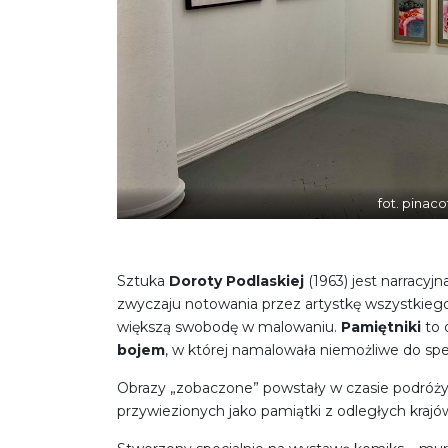
fot. pinaco
Sztuka
Doroty Podlaskiej
(1963) jest narracyjn
zwyczaju notowania przez artystkę wszystkiego, c
większą swobodę w malowaniu.
Pamiętniki
to 
bojem
, w której namalowała niemożliwe do spe
Obrazy „zobaczone” powstały w czasie podróży do
przywiezionych jako pamiątki z odległych kraj