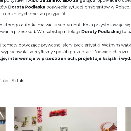
al po tytułem
Albo za zimno, albo za gorąco
, opowiada o obec
któw
Dorota Podlaska
poświęciła sytuacji emigrantów w Polsce. 
a od znanych miejsc i przyjaciół.
do którego autorka ma wielki sentyment. Koza przystosowuje si
ywania przeszkód. W osobistej mitologii
Doroty Podlaskiej
to b
 tematy dotyczące prywatnej sfery życia artystki. Ważnym wątkie
ypracowała specyficzny sposób prezentacji. Niewielkich rozmiaró
je, interwencje w przestrzeniach, projektuje książki i wy
lerii Sztuki