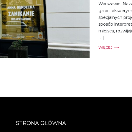
Warszawie. Nazw
galerii ekspery
specjalnych pro
sposób interpret
miejsca, rozwij
[…]
WIĘCEJ
STRONA GŁÓWNA