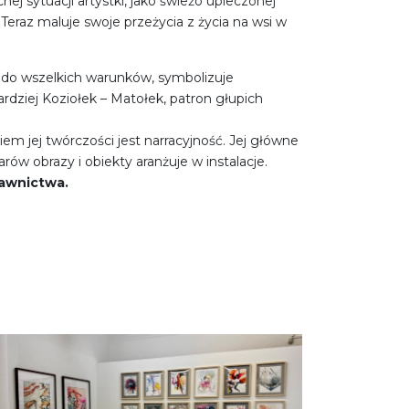
nej sytuacji artystki, jako świeżo upieczonej
Teraz maluje swoje przeżycia z życia na wsi w
ę do wszelkich warunków, symbolizuje
ardziej Koziołek – Matołek, patron głupich
m jej twórczości jest narracyjność. Jej główne
w obrazy i obiekty aranżuje w instalacje.
dawnictwa.