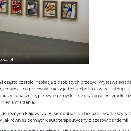
teca.pl
a i często czerpie inspirację z osobistych przeżyć. Wystawa składa
o widzi i co przeżywa. Łączy je też technika akwareli, którą autor
obrazy zobaczone, przeżyte i zmyślone. Zmyślenie jest źródłem s
łnienia marzenia.
 różnych krajów. Do tej serii odnosi się też patchwork zszyty z 
ów; jak również pamiętnik autoterapeutyczny z czasów pandemii.