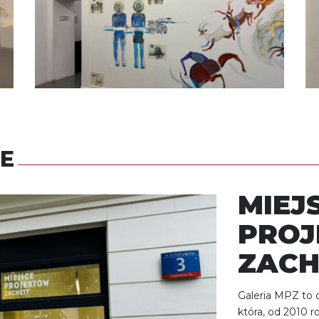
E
MIEJ
PRO
ZACH
Galeria MPZ to o
która, od 2010 r