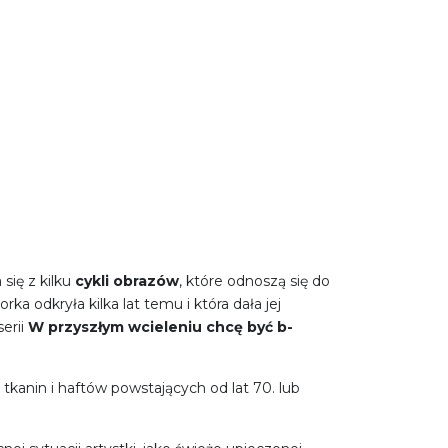
 się z kilku
cykli obrazów
, które odnoszą się do
ka odkryła kilka lat temu i która dała jej
erii
W przyszłym wcieleniu chcę być b-
tkanin i haftów powstających od lat 70. lub