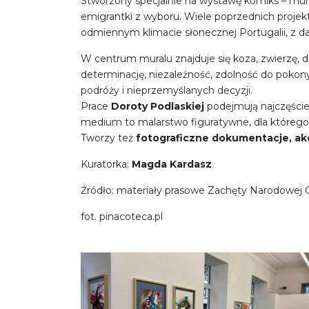
Stworzony specjalnie na wystawę komiks – mur
emigrantki z wyboru. Wiele poprzednich proje
odmiennym klimacie słonecznej Portugalii, z dal
W centrum muralu znajduje się koza, zwierzę, 
determinację, niezależność, zdolność do pokon
podróży i nieprzemyślanych decyzji.
Prace
Doroty Podlaskiej
podejmują najczęściej
medium to malarstwo figuratywne, dla którego w
Tworzy też
fotograficzne dokumentacje, akc
Kuratorka:
Magda Kardasz
Źródło: materiały prasowe Zachęty Narodowej Ga
fot. pinacoteca.pl