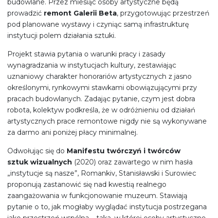
budowlane. Przez miesiąc osoby artystyczne będą
prowadzić
remont Galerii Beta
, przygotowując przestrzeń
pod planowane wystawy i czyniąc samą infrastrukturę
instytucji polem działania sztuki.
Projekt stawia pytania o warunki pracy i zasady
wynagradzania w instytucjach kultury, zestawiając
uznaniowy charakter honorariów artystycznych z jasno
określonymi, rynkowymi stawkami obowiązującymi przy
pracach budowlanych. Zadając pytanie, czym jest dobra
robota, kolektyw podkreśla, że w odróżnieniu od działań
artystycznych prace remontowe nigdy nie są wykonywane
za darmo ani poniżej płacy minimalnej.
Odwołując się do
Manifestu twórczyń i twórców
sztuk wizualnych
(2020) oraz zawartego w nim hasła
„instytucje są nasze”, Romankiv, Stanisławski i Surowiec
proponują zastanowić się nad kwestią realnego
zaangażowania w funkcjonowanie muzeum. Stawiają
pytanie o to, jak mogłaby wyglądać instytucja postrzegana
jako przestrzeń wspólna – taka, w której osoby artystyczne