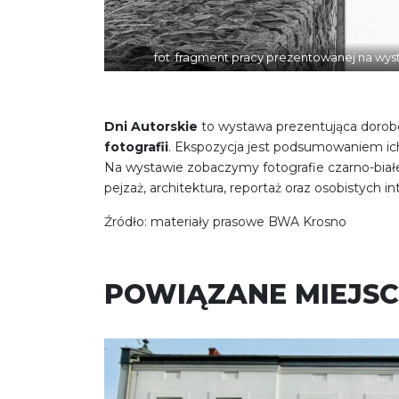
fot. fragment pracy prezentowanej na wy
Dni Autorskie
to wystawa prezentująca dorob
fotografii
. Ekspozycja jest podsumowaniem ich 
Na wystawie zobaczymy fotografie czarno-białe,
pejzaż, architektura, reportaż oraz osobistych i
Źródło: materiały prasowe BWA Krosno
POWIĄZANE MIEJSC