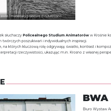
stawie / materiały prasowe BWA Krosno
ek słuchaczy
Policealnego Studium Animatorów
w Krośnie k
twórczych poszukiwań i indywidualnych inspiracji.
 na których kluczową rolę odgrywają: światło, kontrast i kompoz
nterpretacji rzeczywistości, ukazując m.in. Krosno z własnej persp
E
BWA
Biuro Wystaw Art