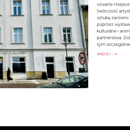
otwarte miejsce
twórczość arty
sztukę zarówno 
poprzez wystawy
kulturalne i ani
partnerstwa. Do
tym szczególnie
WIĘCEJ