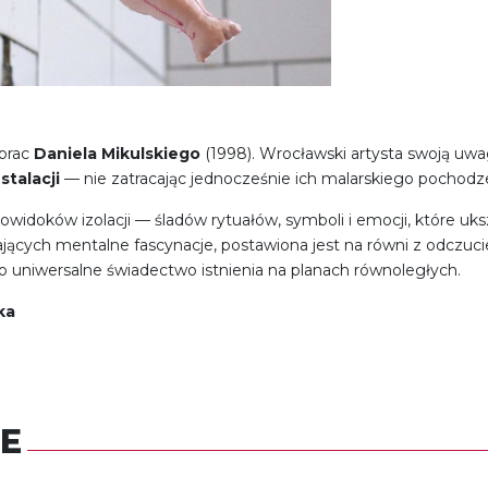
 prac
Daniela Mikulskiego
(1998). Wrocławski artysta swoją uwa
stalacji
— nie zatracając jednocześnie ich malarskiego pochodze
idoków izolacji — śladów rytuałów, symboli i emocji, które uksz
jących mentalne fascynacje, postawiona jest na równi z odczuc
o uniwersalne świadectwo istnienia na planach równoległych.
ka
E