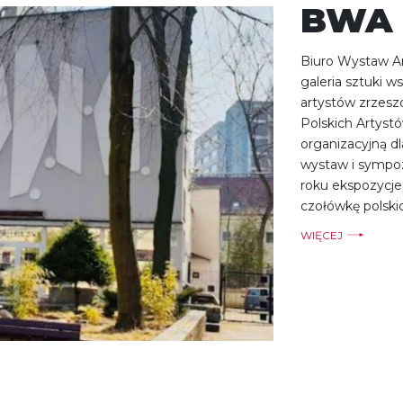
BWA 
Biuro Wystaw Ar
galeria sztuki w
artystów zrzes
Polskich Artyst
organizacyjną dl
wystaw i sympo
roku ekspozycje
czołówkę polskic
WIĘCEJ