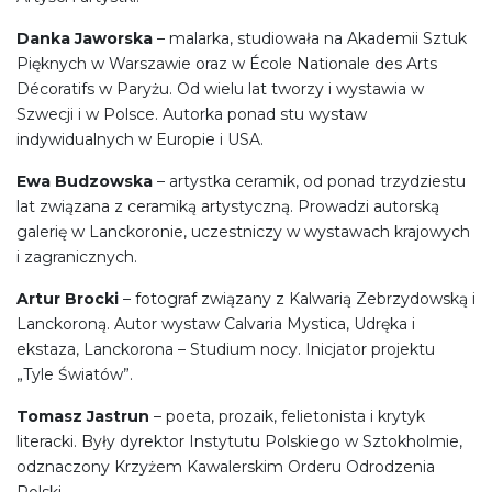
Danka Jaworska
– malarka, studiowała na Akademii Sztuk
Pięknych w Warszawie oraz w École Nationale des Arts
Décoratifs w Paryżu. Od wielu lat tworzy i wystawia w
Szwecji i w Polsce. Autorka ponad stu wystaw
indywidualnych w Europie i USA.
Ewa Budzowska
– artystka ceramik, od ponad trzydziestu
lat związana z ceramiką artystyczną. Prowadzi autorską
galerię w Lanckoronie, uczestniczy w wystawach krajowych
i zagranicznych.
Artur Brocki
– fotograf związany z Kalwarią Zebrzydowską i
Lanckoroną. Autor wystaw Calvaria Mystica, Udręka i
ekstaza, Lanckorona – Studium nocy. Inicjator projektu
„Tyle Światów”.
Tomasz Jastrun
– poeta, prozaik, felietonista i krytyk
literacki. Były dyrektor Instytutu Polskiego w Sztokholmie,
odznaczony Krzyżem Kawalerskim Orderu Odrodzenia
Polski.