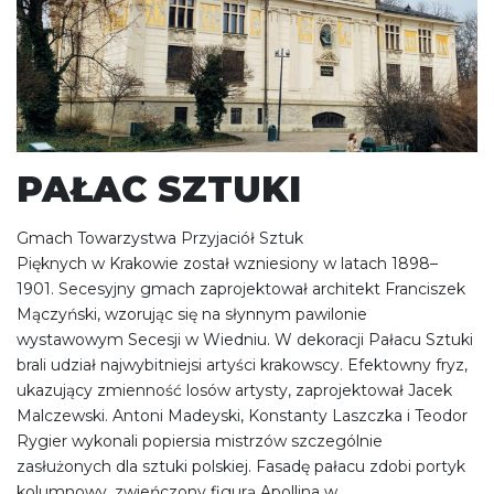
PAŁAC SZTUKI
Gmach Towarzystwa Przyjaciół Sztuk
Pięknych w Krakowie został wzniesiony w latach 1898–
1901. Secesyjny gmach zaprojektował architekt Franciszek
Mączyński, wzorując się na słynnym pawilonie
wystawowym Secesji w Wiedniu. W dekoracji Pałacu Sztuki
brali udział najwybitniejsi artyści krakowscy. Efektowny fryz,
ukazujący zmienność losów artysty, zaprojektował Jacek
Malczewski. Antoni Madeyski, Konstanty Laszczka i Teodor
Rygier wykonali popiersia mistrzów szczególnie
zasłużonych dla sztuki polskiej. Fasadę pałacu zdobi portyk
kolumnowy, zwieńczony figurą Apollina w