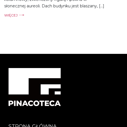
słonecznej aureoli. Dach budynku jest blaszany, […]
WIĘCEJ
STRONA GŁÓWNA