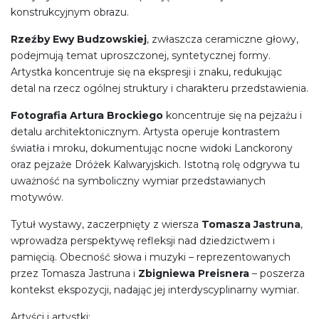
konstrukcyjnym obrazu.
Rzeźby Ewy Budzowskiej
, zwłaszcza ceramiczne głowy,
podejmują temat uproszczonej, syntetycznej formy.
Artystka koncentruje się na ekspresji i znaku, redukując
detal na rzecz ogólnej struktury i charakteru przedstawienia.
Fotografia Artura Brockiego
koncentruje się na pejzażu i
detalu architektonicznym. Artysta operuje kontrastem
światła i mroku, dokumentując nocne widoki Lanckorony
oraz pejzaże Dróżek Kalwaryjskich. Istotną rolę odgrywa tu
uważność na symboliczny wymiar przedstawianych
motywów.
Tytuł wystawy, zaczerpnięty z wiersza
Tomasza Jastruna
,
wprowadza perspektywę refleksji nad dziedzictwem i
pamięcią. Obecność słowa i muzyki – reprezentowanych
przez Tomasza Jastruna i
Zbigniewa Preisnera
– poszerza
kontekst ekspozycji, nadając jej interdyscyplinarny wymiar.
Artyści i artystki: