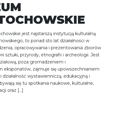
EUM
TOCHOWSKIE
owskie jest najstarszą instytucją kulturalną
owskiego, to ponad sto lat działalności w
zenia, opracowywania i prezentowania zbiorów
ii sztuki, przyrody, etnografii i archeologii. Jest
działową, poza gromadzeniem i
 eksponatów, zajmuje się upowszechnianiem
 działalność wystawienniczą, edukacyjną i
ywają się tu spotkania naukowe, kulturalne,
cji oraz […]