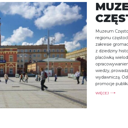
MUZ
CZĘS
Muzeum Częstoch
regionu częstoch
zakresie gromad
z dziedziny histor
placówką wielo
opracowywaniem
wiedzy, prowadzi
wydawniczą. Odb
promocje publika
WIĘCEJ