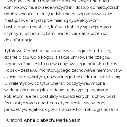
Dziś powszechna możliwość robienia zdjęć telefonami
komórkowymi, a przede wszystkim dostęp do narzędzi ich
upubliczniania zmieniły radykalnie naszą rzeczywistość.
Następstwami tych przemian są cyberaktywizm i
hashtagowe rewolucje, których kobiety są inicjatorkami i
czynnymi uczestniczkami, ale też wirtualna przemoc i
dezinformacja.
Tytułowe Cherish oznacza w języku angielskim troskę,
dbanie o coś lub o kogoś, a także umiłowanie czegoś.
Jednocześnie jest to nazwa najnowszego produktu firmy
Kodak – zestawu monitorującego zachowanie niemowląt w
czasie rzeczywistym, nazywanego też elektroniczną nianią.
U Walentynowicz tytuł Cherish odczytywać można
wielopoziomowo: jako zadanie tradycyjne przypisane
kobietom, ale też postulaty współczesnych ruchów post
feministycznych oparte na etyce troski czy, w innej
perspektywie, jako ukryte narzędzie kontroli i ograniczania.
Kuratorki:
Anna Ciabach, Maria Sasin