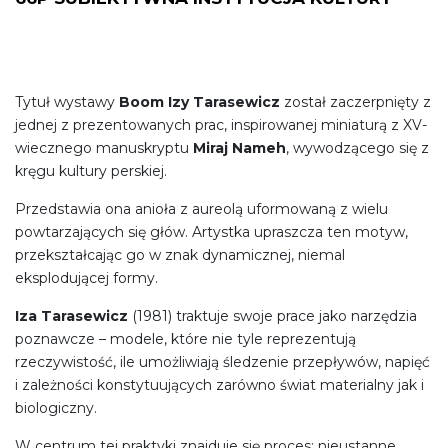
Tytuł wystawy
Boom Izy Tarasewicz
został zaczerpnięty z
jednej z prezentowanych prac, inspirowanej miniaturą z XV-
wiecznego manuskryptu
Miraj Nameh
, wywodzącego się z
kręgu kultury perskiej.
Przedstawia ona anioła z aureolą uformowaną z wielu
powtarzających się głów. Artystka upraszcza ten motyw,
przekształcając go w znak dynamicznej, niemal
eksplodującej formy.
Iza Tarasewicz
(1981) traktuje swoje prace jako narzędzia
poznawcze – modele, które nie tyle reprezentują
rzeczywistość, ile umożliwiają śledzenie przepływów, napięć
i zależności konstytuujących zarówno świat materialny jak i
biologiczny.
W centrum tej praktyki znajduje się proces: nieustanne