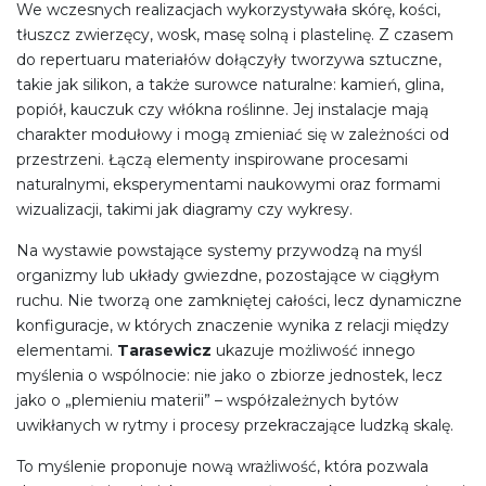
We wczesnych realizacjach wykorzystywała skórę, kości,
tłuszcz zwierzęcy, wosk, masę solną i plastelinę. Z czasem
do repertuaru materiałów dołączyły tworzywa sztuczne,
takie jak silikon, a także surowce naturalne: kamień, glina,
popiół, kauczuk czy włókna roślinne. Jej instalacje mają
charakter modułowy i mogą zmieniać się w zależności od
przestrzeni. Łączą elementy inspirowane procesami
naturalnymi, eksperymentami naukowymi oraz formami
wizualizacji, takimi jak diagramy czy wykresy.
Na wystawie powstające systemy przywodzą na myśl
organizmy lub układy gwiezdne, pozostające w ciągłym
ruchu. Nie tworzą one zamkniętej całości, lecz dynamiczne
konfiguracje, w których znaczenie wynika z relacji między
elementami.
Tarasewicz
ukazuje możliwość innego
myślenia o wspólnocie: nie jako o zbiorze jednostek, lecz
jako o „plemieniu materii” – współzależnych bytów
uwikłanych w rytmy i procesy przekraczające ludzką skalę.
To myślenie proponuje nową wrażliwość, która pozwala