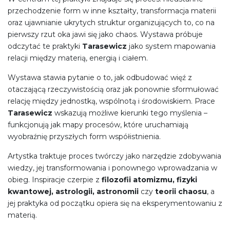
przechodzenie form w inne kształty, transformacja materii
oraz ujawnianie ukrytych struktur organizujących to, co na
pierwszy rzut oka jawi się jako chaos. Wystawa próbuje
odczytać te praktyki
Tarasewicz
jako system mapowania
relacji między materią, energią i ciałem.
Wystawa stawia pytanie o to, jak odbudować więź z
otaczającą rzeczywistością oraz jak ponownie sformułować
relację między jednostką, wspólnotą i środowiskiem. Prace
Tarasewicz
wskazują możliwe kierunki tego myślenia –
funkcjonują jak mapy procesów, które uruchamiają
wyobraźnię przyszłych form współistnienia.
Artystka traktuje proces twórczy jako narzędzie zdobywania
wiedzy, jej transformowania i ponownego wprowadzania w
obieg. Inspiracje czerpie z
filozofii atomizmu, fizyki
kwantowej, astrologii, astronomii
czy
teorii chaosu
, a
jej praktyka od początku opiera się na eksperymentowaniu z
materią.