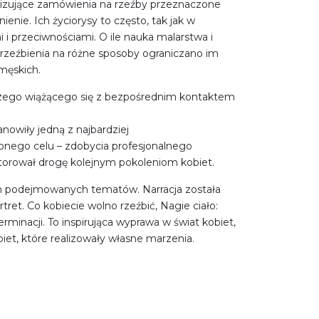
alizujące zamówienia na rzeźby przeznaczone
enie. Ich życiorysy to często, tak jak w
i przeciwnościami. O ile nauka malarstwa i
o rzeźbienia na różne sposoby ograniczano im
męskich.
rczego wiążącego się z bezpośrednim kontaktem
nowiły jedną z najbardziej
nego celu – zdobycia profesjonalnego
 utorował drogę kolejnym pokoleniom kobiet.
um podejmowanych tematów. Narracja została
tret. Co kobiecie wolno rzeźbić, Nagie ciało:
erminacji. To inspirująca wyprawa w świat kobiet,
iet, które realizowały własne marzenia.