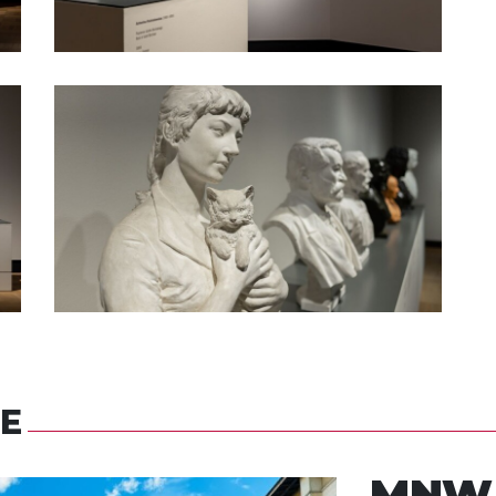
E
MNW