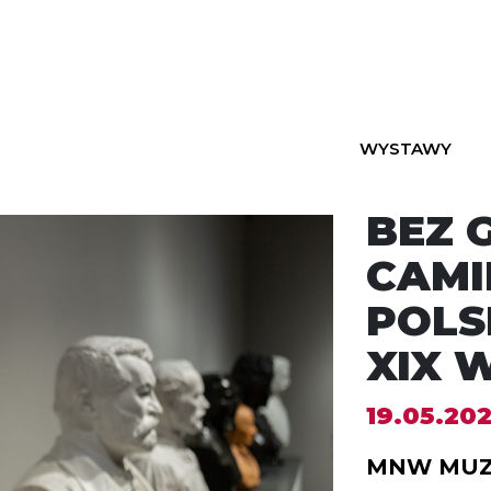
WYSTAWY
BEZ 
CAMI
POLS
XIX 
19.05.202
MNW MUZ