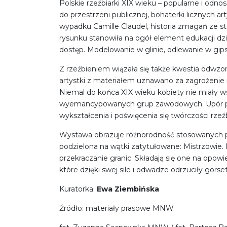
Polskie rzeźbiarki XIX wieku – popularne i od
do przestrzeni publicznej, bohaterki licznych a
wypadku Camille Claudel, historia zmagań ze st
rysunku stanowiła na ogół element edukacji dzie
dostęp. Modelowanie w glinie, odlewanie w gip
Z rzeźbieniem wiązała się także kwestia odwz
artystki z materiałem uznawano za zagrożenie 
Niemal do końca XIX wieku kobiety nie miały ws
wyemancypowanych grup zawodowych. Upór pier
wykształcenia i poświęcenia się twórczości rze
Wystawa obrazuje różnorodność stosowanych pr
podzielona na wątki zatytułowane: Mistrzowie. M
przekraczanie granic. Składają się one na opowie
które dzięki swej sile i odwadze odrzuciły gors
Kuratorka:
Ewa Ziembińska
Źródło: materiały prasowe MNW