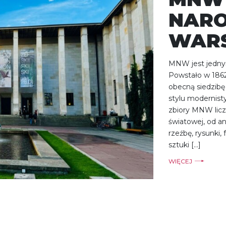
NAR
WAR
MNW jest jedny
Powstało w 186
obecną siedzib
stylu modernist
zbiory MNW liczą
światowej, od a
rzeźbę, rysunki,
sztuki […]
WIĘCEJ