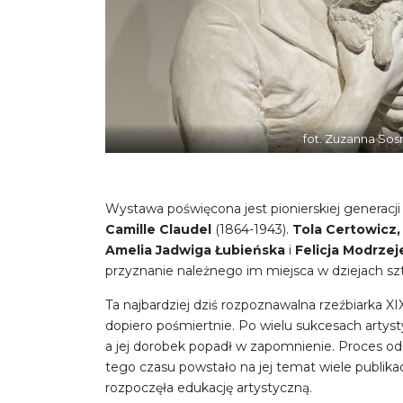
fot. Zuzanna S
Wystawa poświęcona jest pionierskiej generacji
Camille Claudel
(1864-1943).
Tola Certowicz,
Amelia Jadwiga Łubieńska
i
Felicja Modrze
przyznanie należnego im miejsca w dziejach sztu
Ta najbardziej dziś rozpoznawalna rzeźbiarka XI
dopiero pośmiertnie. Po wielu sukcesach artyst
a jej dorobek popadł w zapomnienie. Proces o
tego czasu powstało na jej temat wiele publi
rozpoczęła edukację artystyczną.