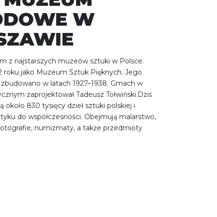
ODOWE W
SZAWIE
m z najstarszych muzeów sztuki w Polsce.
2 roku jako Muzeum Sztuk Pięknych. Jego
ę zbudowano w latach 1927–1938. Gmach w
ycznym zaprojektował Tadeusz Tołwiński.Dziś
 około 830 tysięcy dzieł sztuki polskiej i
ntyku do współczesności. Obejmują malarstwo,
 fotografie, numizmaty, a także przedmioty