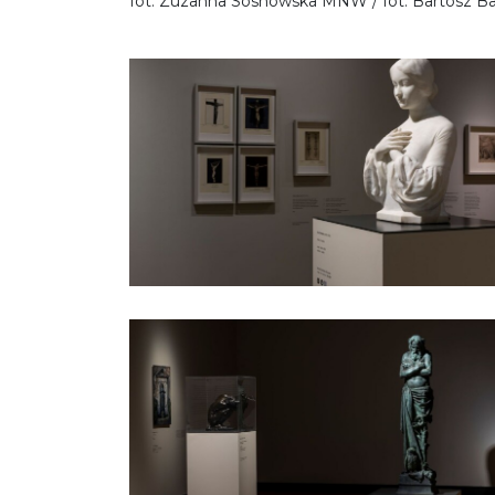
fot. Zuzanna Sosnowska MNW / fot. Bartosz B