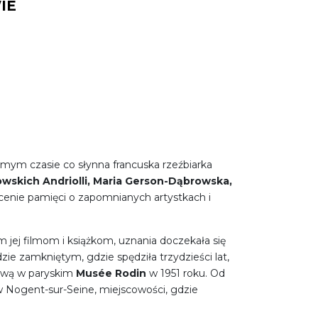
IE
samym czasie co słynna francuska rzeźbiarka
owskich Andriolli, Maria Gerson-Dąbrowska,
ócenie pamięci o zapomnianych artystkach i
.
m jej filmom i książkom, uznania doczekała się
ie zamkniętym, gdzie spędziła trzydzieści lat,
tawą w paryskim
Musée Rodin
w 1951 roku. Od
 Nogent-sur-Seine, miejscowości, gdzie