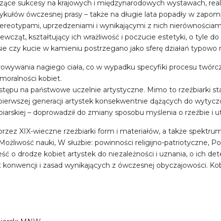
noszące sukcesy na krajowych i międzynarodowych wystawach, re
rtykułów ówczesnej prasy – także na długie lata popadły w zapomni
ereotypami, uprzedzeniami i wynikającymi z nich nierównościami 
wcząt, kształtujący ich wrażliwość i poczucie estetyki, o tyle d
sie czy kucie w kamieniu postrzegano jako sferę działań typowo 
orowywania nagiego ciała, co w wypadku specyfiki procesu twó
moralności kobiet.
tępu na państwowe uczelnie artystyczne. Mimo to rzeźbiarki sta
wszej generacji artystek konsekwentnie dążących do wytyczo
źbiarskiej – doprowadził do zmiany sposobu myślenia o rzeźbie i
zez XIX-wieczne rzeźbiarki form i materiałów, a także spektr
ożliwość nauki, W służbie: powinności religijno-patriotyczne, Por
ść o drodze kobiet artystek do niezależności i uznania, o ich det
et konwencji i zasad wynikających z ówczesnej obyczajowości. Kob