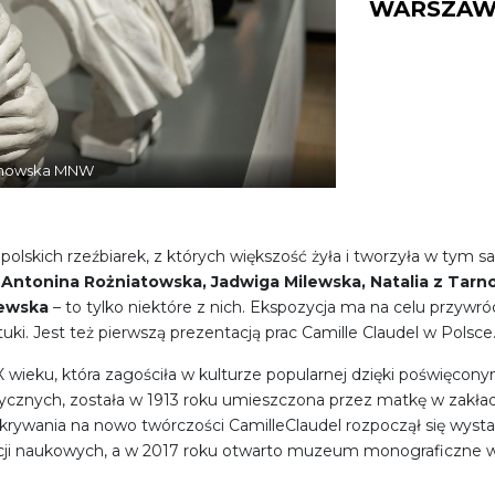
WARSZAW
osnowska MNW
 polskich rzeźbiarek, z których większość żyła i tworzyła w tym 
 Antonina Rożniatowska, Jadwiga Milewska, Natalia z Tarn
jewska
– to tylko niektóre z nich. Ekspozycja ma na celu przywr
ki. Jest też pierwszą prezentacją prac Camille Claudel w Polsce
X wieku, która zagościła w kulturze popularnej dzięki poświęcony
ycznych, została w 1913 roku umieszczona przez matkę w zakładz
dkrywania na nowo twórczości CamilleClaudel rozpoczął się wys
kacji naukowych, a w 2017 roku otwarto muzeum monograficzne w