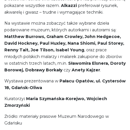
pokazane wszystkie razem.
Alkazzi
preferował rysunek,
akwarelę i gwasz – trudne i wymagające techniki.
Na wystawie można zobaczyć także wybrane dzieła
podarowane muzeum, których autorkami i autorami są:
Matthew Burrows, Graham Crowley, John Hedgecoe,
David Hockney, Paul Huxley, Nana Shiomi, Paul Storey,
Renny Tait, Joe Tilson, Isabel Young
, oraz prace
młodych polskich malarzy i malarek zakupione do zbiorów
w ostatnich trzech latach, m.in.
Sławomira Elsnera, Doroty
Borowej, Dobrawy Borkały
czy
Anety Kajzer
.
Wystawa prezentowana w
Pałacu Opatów, ul. Cystersów
18, Gdańsk-Oliwa
Kuratorzy
: Maria Szymańska-Korejwo, Wojciech
Zmorzyński
Źródło: materiały prasowe Muzeum Narodowego w
Gdańsku