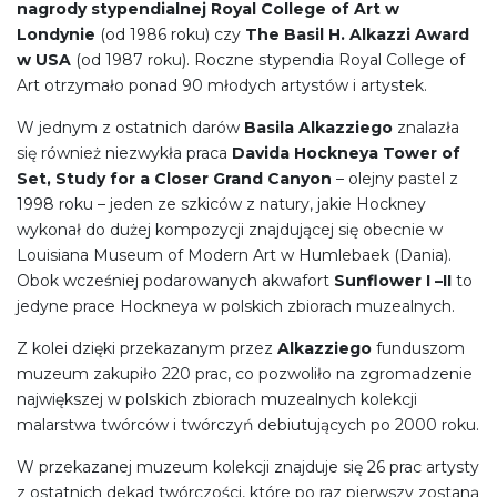
nagrody stypendialnej Royal College of Art w
Londynie
(od 1986 roku) czy
The Basil H. Alkazzi Award
w USA
(od 1987 roku). Roczne stypendia Royal College of
Art otrzymało ponad 90 młodych artystów i artystek.
W jednym z ostatnich darów
Basila Alkazziego
znalazła
się również niezwykła praca
Davida Hockneya Tower of
Set, Study for a Closer Grand Canyon
– olejny pastel z
1998 roku – jeden ze szkiców z natury, jakie Hockney
wykonał do dużej kompozycji znajdującej się obecnie w
Louisiana Museum of Modern Art w Humlebaek (Dania).
Obok wcześniej podarowanych akwafort
Sunflower I –II
to
jedyne prace Hockneya w polskich zbiorach muzealnych.
Z kolei dzięki przekazanym przez
Alkazziego
funduszom
muzeum zakupiło 220 prac, co pozwoliło na zgromadzenie
największej w polskich zbiorach muzealnych kolekcji
malarstwa twórców i twórczyń debiutujących po 2000 roku.
W przekazanej muzeum kolekcji znajduje się 26 prac artysty
z ostatnich dekad twórczości, które po raz pierwszy zostaną