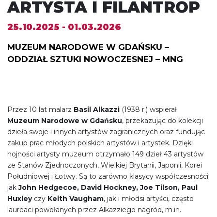
ARTYSTA I FILANTROP
25.10.2025 - 01.03.2026
MUZEUM NARODOWE W GDAŃSKU –
ODDZIAŁ SZTUKI NOWOCZESNEJ – MNG
Przez 10 lat malarz
Basil Alkazzi
(1938 r.) wspierał
Muzeum Narodowe w Gdańsku
, przekazując do kolekcji
dzieła swoje i innych artystów zagranicznych oraz fundując
zakup prac młodych polskich artystów i artystek. Dzięki
hojności artysty muzeum otrzymało 149 dzieł 43 artystów
ze Stanów Zjednoczonych, Wielkiej Brytanii, Japonii, Korei
Południowej i Łotwy. Są to zarówno klasycy współczesności
jak
John Hedgecoe, David Hockney, Joe Tilson, Paul
Huxley
czy
Keith Vaugham
, jak i młodsi artyści, często
laureaci powołanych przez Alkazziego nagród, m.in.