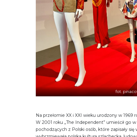
fot. pinaco
Na przełomie XX i XXI wieku urodzony w 1969 
W 2001 roku „The Independent” umieścił go w 
pochodzących z Polski osób, które zapisały si
wybrzmiewała polska kultura szlachecka, ludow