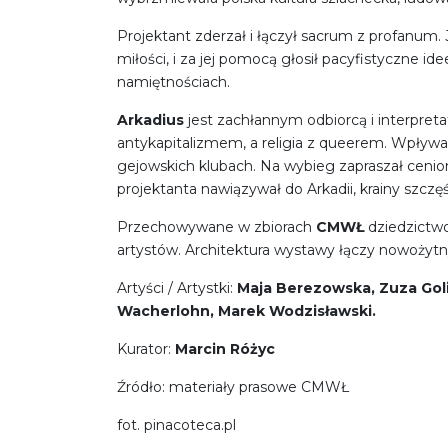
Projektant zderzał i łączył sacrum z profanum. J
miłości, i za jej pomocą głosił pacyfistyczne id
namiętnościach.
Arkadius
jest zachłannym odbiorcą i interpretat
antykapitalizmem, a religia z queerem. Wpływał
gejowskich klubach. Na wybieg zapraszał cenion
projektanta nawiązywał do Arkadii, krainy szczęś
Przechowywane w zbiorach
CMWŁ
dziedzictw
artystów. Architektura wystawy łączy nowożytny
Artyści / Artystki:
Maja Berezowska, Zuza Goliń
Wacherlohn, Marek Wodzisławski.
Kurator:
Marcin Różyc
Źródło: materiały prasowe CMWŁ
fot. pinacoteca.pl