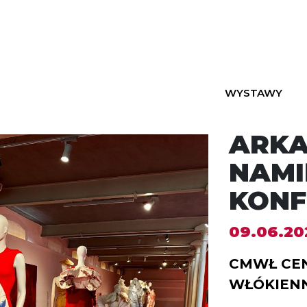
WYSTAWY
ARKA
NAMI
KONF
09.06.202
CMWŁ CE
WŁÓKIENN