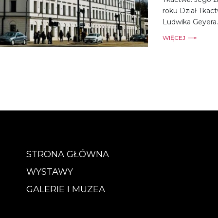
roku Dział Tkact
Ludwika Geyera.
WIĘCEJ
STRONA GŁÓWNA
WYSTAWY
GALERIE I MUZEA