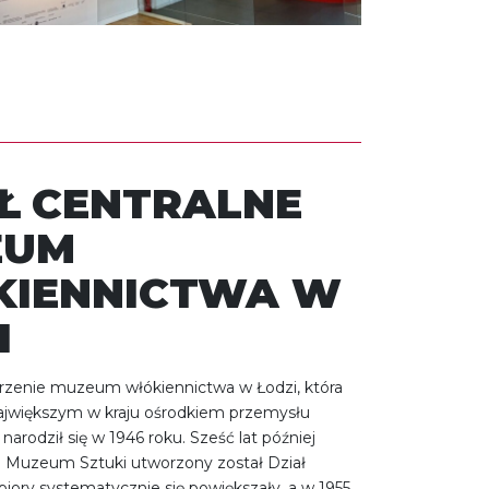
 CENTRALNE
EUM
IENNICTWA W
I
rzenie muzeum włókiennictwa w Łodzi, która
największym w kraju ośrodkiem przemysłu
narodził się w 1946 roku. Sześć lat później
m Muzeum Sztuki utworzony został Dział
biory systematycznie się powiększały, a w 1955