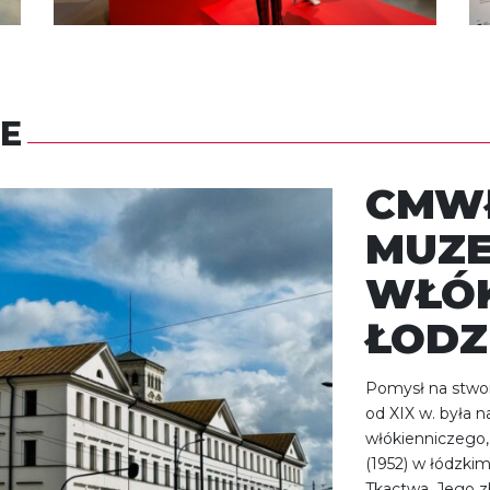
E
CMWŁ
MUZ
WŁÓK
ŁODZ
Pomysł na stwo
od XIX w. była 
włókienniczego, 
(1952) w łódzki
Tkactwa. Jego z