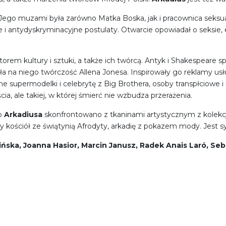
ego muzami była zarówno Matka Boska, jak i pracownica seksualna. 
ee i antydyskryminacyjne postulaty. Otwarcie opowiadał o seksie, 
orem kultury i sztuki, a także ich twórcą. Antyk i Shakespeare s
a na niego twórczość Allena Jonesa. Inspirowały go reklamy usł
e supermodelki i celebrytę z Big Brothera, osoby transpłciowe 
cia, ale takiej, w której śmierć nie wzbudza przerażenia.
o
Arkadiusa
skonfrontowano z tkaninami artystycznym z kolekc
 kościół ze świątynią Afrodyty, arkadię z pokazem mody. Jest sy
ska, Joanna Hasior, Marcin Janusz, Radek Anais Laró, Seb