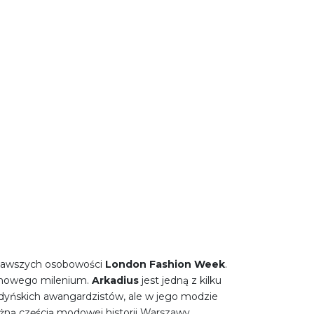
iekawszych osobowości
London Fashion Week
.
m nowego milenium.
Arkadius
jest jedną z kilku
ondyńskich awangardzistów, ale w jego modzie
żną częścią modowej historii Warszawy.