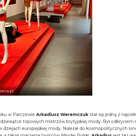
teca.pl
roku w Parczewie
Arkadiusz Weremczuk
stał się jedną z najc
dziesiątce topowych mistrzów brytyjskiej mody. Był odkrycie
ę w dziejach europejskiej mody. Należał do kosmopolitycznych l
a, a także marzenia twórców Młodej Polski.
Arkadius
jest też wa