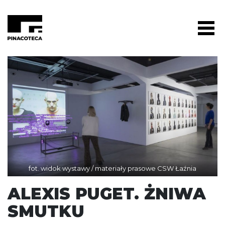
fot. widok wystawy / materiały prasowe CSW Łaźnia
ALEXIS PUGET. ŻNIWA
SMUTKU