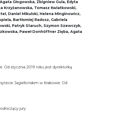
, Agata Głogowska, Zbigniew Gula, Edyta
kita Krzyżanowska, Tomasz Kwiatkowski,
tel, Daniel Mikulski, Helena Minginowicz,
piela, Bartłomiej Radosz, Gabriela
kowski, Patryk Staruch, Szymon Szewczyk,
yszkowska, Paweł Donhöffner Zięba, Agata
. Od stycznia 2019 roku jest dyrektorką
ersytecie Jagiellońskim w Krakowie. Od
wodniczący jury