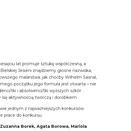
iesięciu lat promuje sztukę współczesną, a
ielskiej Jesieni znajdziemy głośne nazwiska,
jnowszego malarstwa, jak choćby Wilhelm Sasnal,
amego początku jego formuła jest otwarta – nie
ci/tki i absolwenci/tki wyższych szkół
cy się aktywnością twórczą i dorobkiem.
pliwie jednym z najważniejszych konkursów
je prace do konkursu.
, Zuzanna Borek, Agata Borowa, Mariola