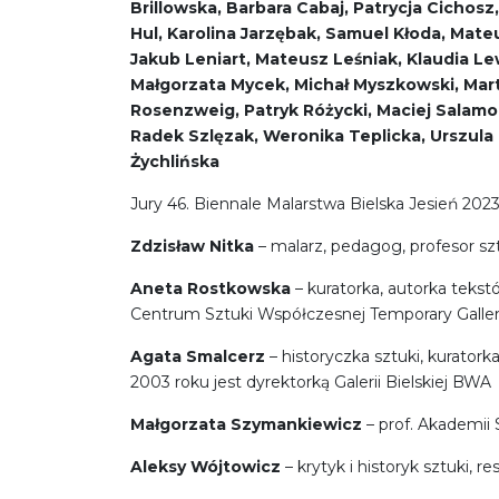
Brillowska, Barbara Cabaj, Patrycja Cichos
Hul, Karolina Jarzębak, Samuel Kłoda, Mate
Jakub Leniart, Mateusz Leśniak, Klaudia Le
Małgorzata Mycek, Michał Myszkowski, Marta
Rosenzweig, Patryk Różycki, Maciej Salamon
Radek Szlęzak, Weronika Teplicka, Urszula
Żychlińska
Jury 46. Biennale Malarstwa Bielska Jesień 2023
Zdzisław Nitka
– malarz, pedagog, profesor s
Aneta Rostkowska
– kuratorka, autorka teks
Centrum Sztuki Współczesnej Temporary Galler
Agata Smalcerz
– historyczka sztuki, kuratork
2003 roku jest dyrektorką Galerii Bielskiej BWA
Małgorzata Szymankiewicz
– prof. Akademii 
Aleksy Wójtowicz
– krytyk i historyk sztuki,