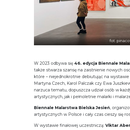
fot. pinaco
W 2023 odbywa się
46. edycja Biennale Mala
także stwarza szansę na zaistnienie nowych os
które – niejednokrotnie debiutując na wystawie
Martyna Czech, Karol Palczak czy Ewa Juszkiewi
narzuca tematu, dopuszcza udział osób w każd
artystycznych, jak i pełnoletnie malarki i mala
Biennale Malarstwa Bielska Jesień
, organiz
artystycznych w Polsce i cały czas cieszy się 
W wystawie finałowej uczestniczą:
Viktar Abe