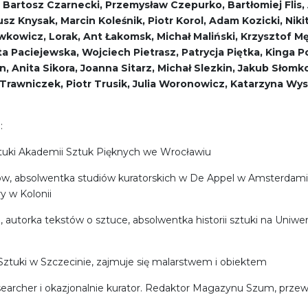
z, Bartosz Czarnecki, Przemysław Czepurko, Bartłomiej Flis
usz Knysak, Marcin Koleśnik, Piotr Korol, Adam Kozicki, Ni
wkowicz, Lorak, Ant Łakomsk, Michał Maliński, Krzysztof Mę
 Paciejewska, Wojciech Pietrasz, Patrycja Piętka, Kinga Po
, Anita Sikora, Joanna Sitarz, Michał Slezkin, Jakub Słom
 Trawniczek, Piotr Trusik, Julia Woronowicz, Katarzyna W
:
ztuki Akademii Sztuk Pięknych we Wrocławiu
tów, absolwentka studiów kuratorskich w De Appel w Amsterdamie
y w Kolonii
a, autorka tekstów o sztuce, absolwentka historii sztuki na Uniw
Sztuki w Szczecinie, zajmuje się malarstwem i obiektem
 researcher i okazjonalnie kurator. Redaktor Magazynu Szum, prze