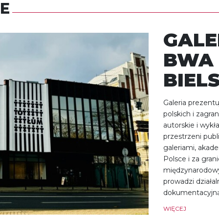
E
GALE
BWA 
BIEL
Galeria prezent
polskich i zagra
autorskie i wykł
przestrzeni publ
galeriami, akad
Polsce i za gran
międzynarodowy
prowadzi działa
dokumentacyjną
WIĘCEJ