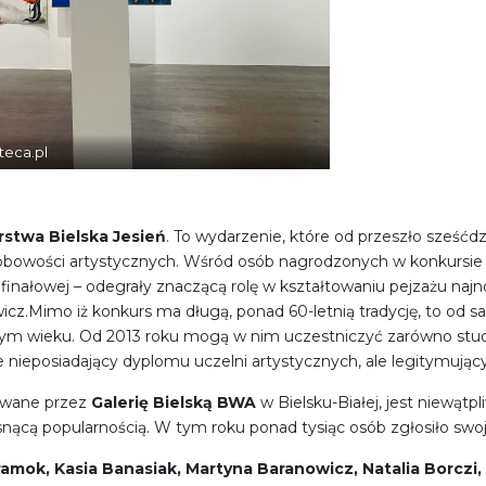
teca.pl
rstwa Bielska Jesień
. To wydarzenie, które od przeszło sześćdz
obowości artystycznych. Wśród osób nagrodzonych w konkursie B
 finałowej – odegrały znaczącą rolę w kształtowaniu pejzażu na
cz.Mimo iż konkurs ma długą, ponad 60-letnią tradycję, to od s
ym wieku. Od 2013 roku mogą w nim uczestniczyć zarówno studen
rze nieposiadający dyplomu uczelni artystycznych, ale legitymują
owane przez
Galerię Bielską BWA
w Bielsku-Białej, jest niewąt
rosnącą popularnością. W tym roku ponad tysiąc osób zgłosiło swo
ramok, Kasia Banasiak, Martyna Baranowicz, Natalia Borczi