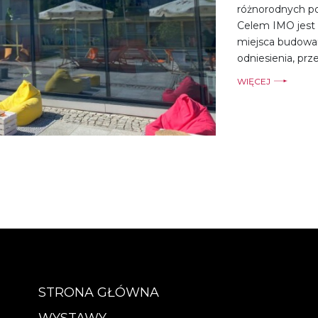
różnorodnych po
Celem IMO jest 
miejsca budowa
odniesienia, prz
WIĘCEJ
STRONA GŁÓWNA