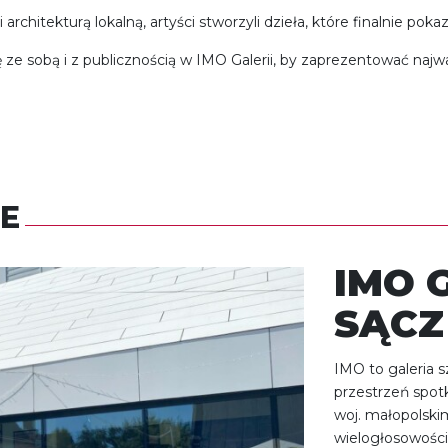
chitekturą lokalną, artyści stworzyli dzieła, które finalnie poka
się ze sobą i z publicznością w IMO Galerii, by zaprezentować naj
E
IMO 
SĄCZ
IMO to galeria 
przestrzeń spot
woj. małopolskim
wielogłosowości