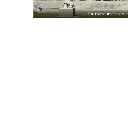
fot. muzeum.szczecin