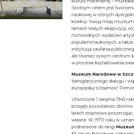
kultury materialnej – muzeali
Istotnym celem jest tworzeni
naukowej w różnych dyscyplin
.pl
kolekcji. Swoją misję muzeum
ramach stałych ekspozycji, o
różnorodnych wydarzeń artys
popularnonaukowych, a także 
instytucją zaufania publiczne
ale również żywym centrum ku
w procesie kształtowania świ
Muzeum Narodowe w Szcze
transgranicznego dialogu i ws
europejską tożsamość Pomor
Utworzone 1 sierpnia 1945 rok
przejęło pozostałości zbioró
latach stopniowo poszerzając 
własne. W 1970 roku w uznani
podniesione do rangi
Muzeum
Muzeum Narodowe wzbogacił