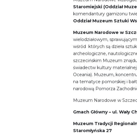
Staromiejski (Oddział Muze
komendantury garnizonu twierd
Oddział Muzeum Sztuki Ws
Muzeum Narodowe w Szcze
wielodziałowym, sprawującym 
wśród których są dzieła sztuk
archeologiczne, nautologiczn
szczecińskim Muzeum znajduje
świadectw kultury materialnej
Oceania). Muzeum, koncentru
na tematyce pomorskiej i bałt
narodową Pomorza Zachodni
Muzeum Narodowe w Szczecini
Gmach Główny – ul. Wały C
Muzeum Tradycji Regionaln
Staromłyńska 27