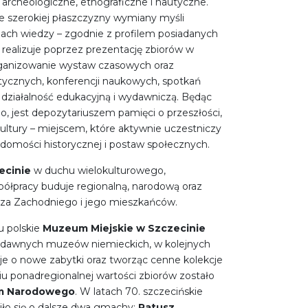
a archeologiczne, etnograficzne i nautyczne.
e szerokiej płaszczyzny wymiany myśli
ach wiedzy – zgodnie z profilem posiadanych
 realizuje poprzez prezentację zbiorów w
rganizowanie wystaw czasowych oraz
tycznych, konferencji naukowych, spotkań
działalność edukacyjną i wydawniczą. Będąc
go, jest depozytariuszem pamięci o przeszłości,
ltury – miejscem, które aktywnie uczestniczy
adomości historycznej i postaw społecznych.
cinie
w duchu wielokulturowego,
półpracy buduje regionalną, narodową oraz
za Zachodniego i jego mieszkańców.
u polskie
Muzeum Miejskie w Szczecinie
w dawnych muzeów niemieckich, w kolejnych
je o nowe zabytki oraz tworząc cenne kolekcje
u ponadregionalnej wartości zbiorów zostało
 Narodowego
. W latach 70. szczecińskie
o się o dalsze dwa gmachy:
Ratusz