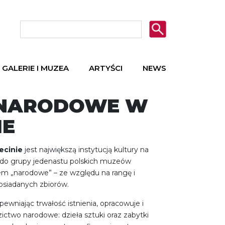
GALERIE I MUZEA
ARTYŚCI
NEWS
NARODOWE W
IE
cinie
jest największą instytucją kultury na
do grupy jedenastu polskich muzeów
em „narodowe” – ze względu na rangę i
osiadanych zbiorów.
wniając trwałość istnienia, opracowuje i
ictwo narodowe: dzieła sztuki oraz zabytki