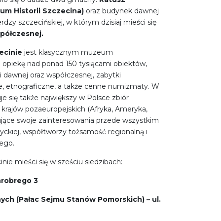
um Historii Szczecina)
oraz budynek dawnej
zy szczecińskiej, w którym dzisiaj mieści się
półczesnej.
cinie
jest klasycznym muzeum
opiekę nad ponad 150 tysiącami obiektów,
i dawnej oraz współczesnej, zabytki
e, etnograficzne, a także cenne numizmaty. W
 się także największy w Polsce zbiór
 krajów pozaeuropejskich (Afryka, Ameryka,
jące swoje zainteresowania przede wszystkim
yckiej, współtworzy tożsamość regionalną i
ego.
e mieści się w sześciu siedzibach:
hrobrego 3
ych (Pałac Sejmu Stanów Pomorskich) – ul.