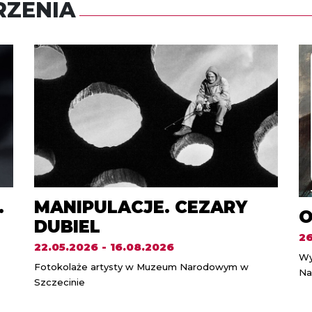
ZENIA
.
MANIPULACJE. CEZARY
O
DUBIEL
26
22.05.2026 - 16.08.2026
Wy
Fotokolaże artysty w Muzeum Narodowym w
Na
Szczecinie