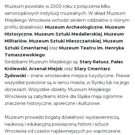
Muzeum powstało w 2000 roku z połączenia kilku
samorządowych instytucji muzealnych. W skład Muzeum
Miejskiego Wrocławia wchodzi siedem oddziałów o różnym
profilu działalności:
Muzeum Archeologiczne
,
Muzeum
Historyczne
,
Muzeum Sztuki Medalierskiej
,
Muzeum
Militariów
,
Muzeum Sztuki Mieszczańskiej
,
Muzeum
Sztuki Cmentarnej
oraz
Muzeum Teatru im. Henryka
Tomaszewskiego
.
Siedzibami Muzeum Miejskiego są:
Stary Ratusz
,
Pałac
Królewski
,
Arsenał Miejsk
i oraz
Stary Cmentarz
Żydowski
– znane wrocławskie miejsca turystyczne. Prawie
wszystkie położone są w sercu miasta, w Rynku lub na jego
obrzeżach. Wszystkie obiekty Muzeum Miejskiego
Wrocławia są zabytkami, które dla Śląska mają ogromne
znaczenie historyczne, społeczne i kulturowe.
Muzeum prowadzi bogatą działalność wystawienniczą,
naukową i edukacyjną poświęconą historii i sztuce
Wrocławia od czasów najdawniejszych po współczesne.