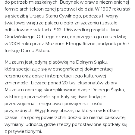
do potrzeb mieszkalnych. Budynek w prawie niezmienionej
formie architektonicznej przetrwał do dziś. W 1907 roku stał
się siedzibą Urzędu Stanu Cywilnego, podczas II wojny
światowej wnętrze pałacu uległo zniszczeniu i zostało
odbudowane w latach 1962–1965 według projektu Jana
Grudzińskiego. Od tego czasu, do przejęcia go na siedzibę
w 2004 roku przez Muzeum Etnograficzne, budynek pełnił
funkcję Domu Aktora.
Muzeum jest jedyną placówką na Dolnym Śląsku,
która specjalizuje się w etnograficznej dokumentacji
regionu oraz opisie i interpretacji jego kulturowej
zmienności. Liczące ponad 20 tys. eksponatów zbiory
Muzeum obrazują skomplikowane dzieje Dolnego Śląska,
w którego przeszłości spotkały się dwie tradycje:
przedwojenna – miejscowa i powojenna – osób
przyjezdnych. Wyjątkowy obszar, na którym w krótkim
czasie i na sporej powierzchni doszło do niemal całkowitej
wymiany ludności, gdzie rzeczy pozostawione spotkały się
z przywiezionymi.