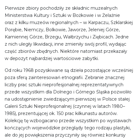
Pierwsze zbiory pochodziły ze składnic muzealnych
Ministerstwa Kultury i Sztuki w Bożkowie i w Żelaźnie
oraz z kilku muzeów regionalnych – w Karpaczu, Szklarskiej
Porębie, Niemczy, Bolkowie, Jaworze, Jeleniej Górze,
Kamiennej Górze, Brzegu, Wałbrzychu i Ziębicach. Jedne
z nich uległy likwidacji, inne zmieniły swój profil, wydając
część zbiorów zbędnych. Niektóre natomiast przekazały
w depozyt najbardziej wartościowe zabytki.
Od roku 1968 pozyskiwane są dzieła pozostające wcześniej
poza sferą zainteresowań etnografii. Zebranie znacznej
liczby prac sztuki nieprofesjonalnej reprezentatywnych
przede wszystkim dla Dolnego i Górnego Śląska pozwoliło
na udostępnienie zwiedzającym pierwszej w Polsce stałej
Galerii Sztuki Nieprofesjonalnej (czynnej w latach 1980–
1985), prezentującej ok. 150 prac kilkunastu autorów.
Kolekcję tę wzbogacano przede wszystkim po wystawach
kończących wojewódzkie przeglądy tego rodzaju plastyki,
ale do jej powiększenia przyczyniły się również konkursy