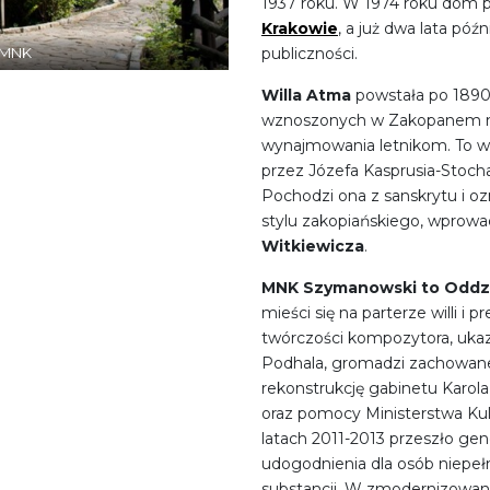
1937 roku. W 1974 roku dom
Krakowie
, a już dwa lata póź
publiczności.
e MNK
Willa Atma
powstała po 1890 
wznoszonych w Zakopanem na 
wynajmowania letnikom. To 
przez Józefa Kasprusia-Stoch
Pochodzi ona z sanskrytu i o
stylu zakopiańskiego, wprow
Witkiewicza
.
MNK Szymanowski to Oddz
mieści się na parterze willi i
twórczości kompozytora, ukaz
Podhala, gromadzi zachowane 
rekonstrukcję gabinetu Karo
oraz pomocy Ministerstwa K
latach 2011-2013 przeszło gen
udogodnienia dla osób niepe
substancji. W zmodernizowa