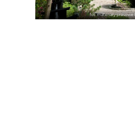
fot. materiały prasow