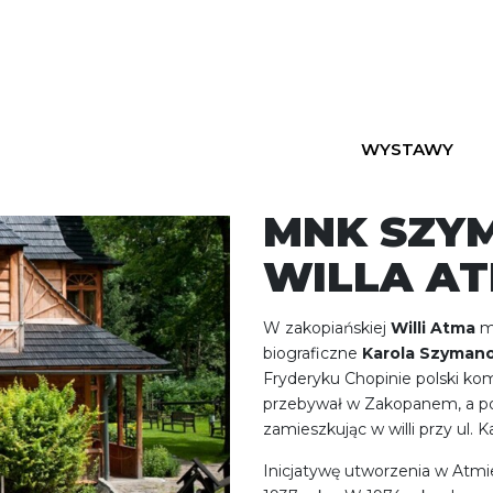
WYSTAWY
MNK SZY
WILLA A
W zakopiańskiej
Willi Atma
mi
biograficzne
Karola Szyman
Fryderyku Chopinie polski ko
przebywał w Zakopanem, a pod
zamieszkując w willi przy ul. K
Inicjatywę utworzenia w Atmi