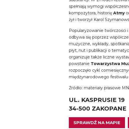
spełniają wymogi współczesne
kompozytora, historię
Atmy
o
żył i tworzył Karol Szymanows
Popularyzowanie twórczości 
odbywa się poprzez współczes
muzyczne, wykłady, spotkania,
płyt, nut i publikacji o tema
organizuje także liczne wysta
powstanie
Towarzystwa Muz
rozpoczęło cykl comiesięczny
międzynarodowego festiwal
Źródło: materiały prasowe M
UL. KASPRUSIE 19
34-500 ZAKOPANE
SPRAWDŹ NA MAPIE