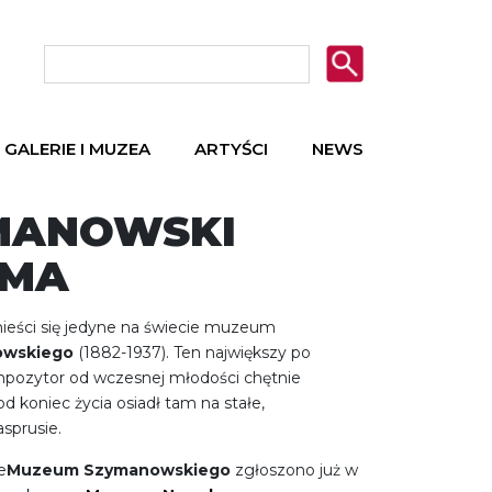
GALERIE I MUZEA
ARTYŚCI
NEWS
MANOWSKI
TMA
eści się jedyne na świecie muzeum
owskiego
(1882-1937). Ten największy po
mpozytor od wczesnej młodości chętnie
 koniec życia osiadł tam na stałe,
asprusie.
e
Muzeum Szymanowskiego
zgłoszono już w