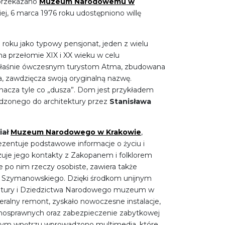
 przekazano
Muzeum Narodowemu w
niej, 6 marca 1976 roku udostępniono willę
roku jako typowy pensjonat, jeden z wielu
przełomie XIX i XX wieku w celu
właśnie ówczesnym turystom Atma, zbudowana
a, zawdzięcza swoją oryginalną nazwę.
znacza tyle co „dusza”. Dom jest przykładem
adzonego do architektury przez
Stanisława
iał
Muzeum Narodowego w Krakowie
,
 prezentuje podstawowe informacje o życiu i
uje jego kontakty z Zakopanem i folklorem
po nim rzeczy osobiste, zawiera także
la Szymanowskiego. Dzięki środkom unijnym
ultury i Dziedzictwa Narodowego muzeum w
eralny remont, zyskało nowoczesne instalacje,
łnosprawnych oraz zabezpieczenie zabytkowej
nym wnętrzu wprowadzono multimedia, które