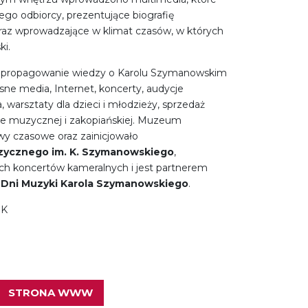
go odbiorcy, prezentujące biografię
raz wprowadzające w klimat czasów, w których
ki.
i propagowanie wiedzy o Karolu Szymanowskim
ne media, Internet, koncerty, audycje
 warsztaty dla dzieci i młodzieży, sprzedaż
tyce muzycznej i zakopiańskiej. Muzeum
wy czasowe oraz zainicjowało
ycznego im. K. Szymanowskiego
,
ch koncertów kameralnych i jest partnerem
u
Dni Muzyki Karola Szymanowskiego
.
NK
STRONA WWW