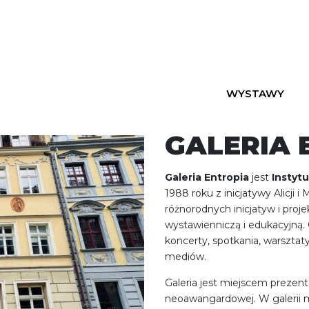
WYSTAWY
GALERIA 
Galeria Entropia
jest
Instyt
1988 roku z inicjatywy Alicji 
różnorodnych inicjatyw i proj
wystawienniczą i edukacyjną. 
koncerty, spotkania, warsztat
mediów.
Galeria jest miejscem prezenta
neoawangardowej. W galerii 