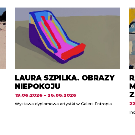
LAURA SZPILKA. OBRAZY
R
NIEPOKOJU
M
Z
19.06.2026 - 26.06.2026
22
Wystawa dyplomowa artystki w Galerii Entropia
In