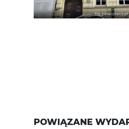
fot. pinacoteca.pl
POWIĄZANE WYDAR