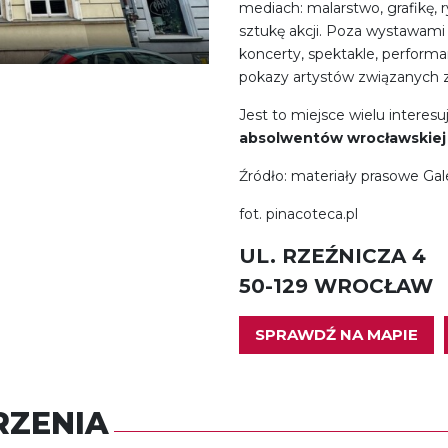
mediach: malarstwo, grafikę, r
sztukę akcji. Poza wystawami
koncerty, spektakle, perform
pokazy artystów związanych 
Jest to miejsce wielu interes
absolwentów wrocławskiej
Źródło: materiały prasowe Gale
fot. pinacoteca.pl
UL. RZEŹNICZA 4
50-129 WROCŁAW
SPRAWDŹ NA MAPIE
ZENIA